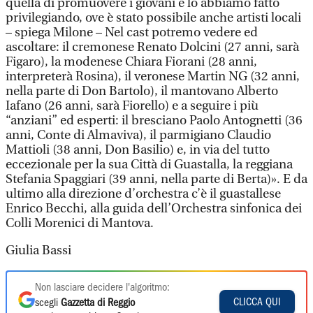
quella di promuovere i giovani e lo abbiamo fatto
privilegiando, ove è stato possibile anche artisti locali
– spiega Milone – Nel cast potremo vedere ed
ascoltare: il cremonese Renato Dolcini (27 anni, sarà
Figaro), la modenese Chiara Fiorani (28 anni,
interpreterà Rosina), il veronese Martin NG (32 anni,
nella parte di Don Bartolo), il mantovano Alberto
Iafano (26 anni, sarà Fiorello) e a seguire i più
“anziani” ed esperti: il bresciano Paolo Antognetti (36
anni, Conte di Almaviva), il parmigiano Claudio
Mattioli (38 anni, Don Basilio) e, in via del tutto
eccezionale per la sua Città di Guastalla, la reggiana
Stefania Spaggiari (39 anni, nella parte di Berta)». E da
ultimo alla direzione d’orchestra c’è il guastallese
Enrico Becchi, alla guida dell’Orchestra sinfonica dei
Colli Morenici di Mantova.
Giulia Bassi
Non lasciare decidere l'algoritmo:
CLICCA QUI
scegli
Gazzetta di Reggio