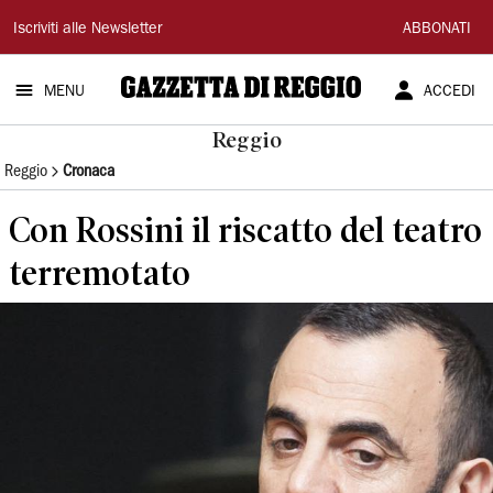
Gazzetta
Iscriviti alle Newsletter
ABBONATI
di
MENU
ACCEDI
Reggio
Reggio
Reggio
Cronaca
Con Rossini il riscatto del teatro
terremotato