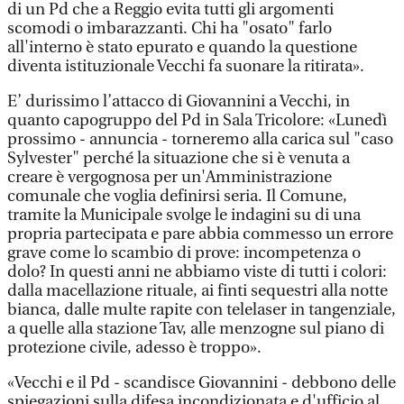
di un Pd che a Reggio evita tutti gli argomenti
scomodi o imbarazzanti. Chi ha "osato" farlo
all'interno è stato epurato e quando la questione
diventa istituzionale Vecchi fa suonare la ritirata».
E’ durissimo l’attacco di Giovannini a Vecchi, in
quanto capogruppo del Pd in Sala Tricolore: «Lunedì
prossimo - annuncia - torneremo alla carica sul "caso
Sylvester" perché la situazione che si è venuta a
creare è vergognosa per un'Amministrazione
comunale che voglia definirsi seria. Il Comune,
tramite la Municipale svolge le indagini su di una
propria partecipata e pare abbia commesso un errore
grave come lo scambio di prove: incompetenza o
dolo? In questi anni ne abbiamo viste di tutti i colori:
dalla macellazione rituale, ai finti sequestri alla notte
bianca, dalle multe rapite con telelaser in tangenziale,
a quelle alla stazione Tav, alle menzogne sul piano di
protezione civile, adesso è troppo».
«Vecchi e il Pd - scandisce Giovannini - debbono delle
spiegazioni sulla difesa incondizionata e d'ufficio al