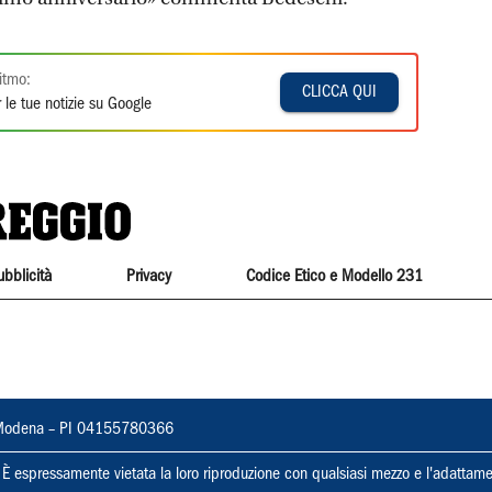
itmo:
CLICCA QUI
 le tue notizie su Google
ubblicità
Privacy
Codice Etico e Modello 231
22, Modena – PI 04155780366
ti. È espressamente vietata la loro riproduzione con qualsiasi mezzo e l'adattame