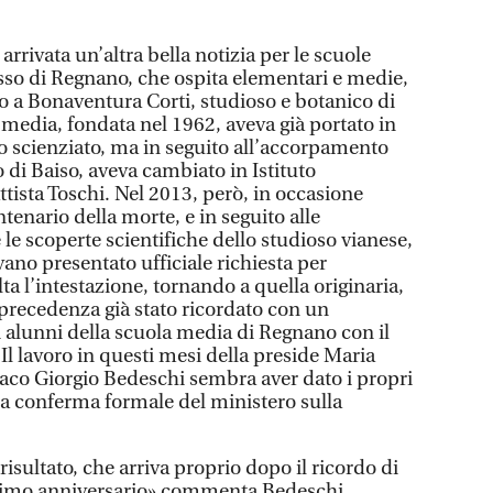
arrivata un’altra bella notizia per le scuole
lesso di Regnano, che ospita elementari e medie,
o a Bonaventura Corti, studioso e botanico di
 media, fondata nel 1962, aveva già portato in
o scienziato, ma in seguito all’accorpamento
 di Baiso, aveva cambiato in Istituto
ista Toschi. Nel 2013, però, in occasione
tenario della morte, e in seguito alle
 le scoperte scientifiche dello studioso vianese,
ano presentato ufficiale richiesta per
a l’intestazione, tornando a quella originaria,
n precedenza già stato ricordato con un
 alunni della scuola media di Regnano con il
Il lavoro in questi mesi della preside Maria
daco Giorgio Bedeschi sembra aver dato i propri
a la conferma formale del ministero sulla
risultato, che arriva proprio dopo il ricordo di
esimo anniversario» commenta Bedeschi.