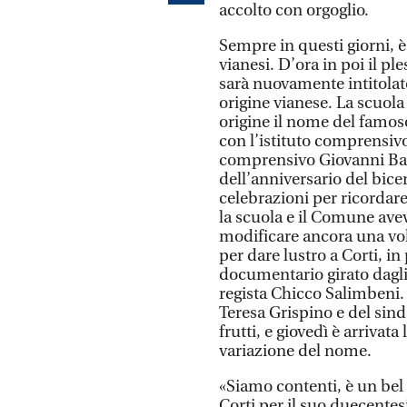
accolto con orgoglio.
Sempre in questi giorni, è 
vianesi. D’ora in poi il p
sarà nuovamente intitolat
origine vianese. La scuola
origine il nome del famos
con l’istituto comprensivo
comprensivo Giovanni Batt
dell’anniversario del bicen
celebrazioni per ricordare
la scuola e il Comune avev
modificare ancora una volt
per dare lustro a Corti, i
documentario girato dagli
regista Chicco Salimbeni. 
Teresa Grispino e del sin
frutti, e giovedì è arrivat
variazione del nome.
«Siamo contenti, è un bel 
Corti per il suo duecent