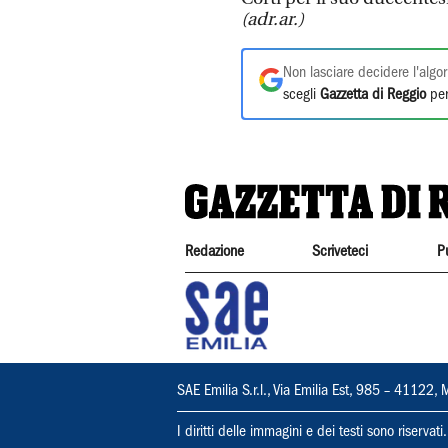
(adr.ar.)
Non lasciare decidere l'algor
scegli
Gazzetta di Reggio
per
Redazione
Scriveteci
P
SAE Emilia S.r.l., Via Emilia Est, 985 – 411
I diritti delle immagini e dei testi sono riserva