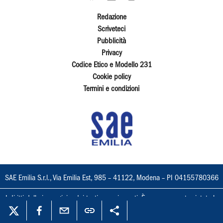
Redazione
Scriveteci
Pubblicità
Privacy
Codice Etico e Modello 231
Cookie policy
Termini e condizioni
SAE Emilia S.r.l., Via Emilia Est, 985 – 41122, Modena – PI 04155780366
I diritti delle immagini e dei testi sono riservati. È espressamente vietata la
loro riproduzione con qualsiasi mezzo e l'adattamento totale o parziale.