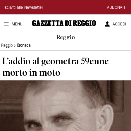
Gazzetta
Iscriviti alle Newsletter
ABBONATI
di
MENU
ACCEDI
Reggio
Reggio
Reggio
Cronaca
L’addio al geometra 59enne
morto in moto