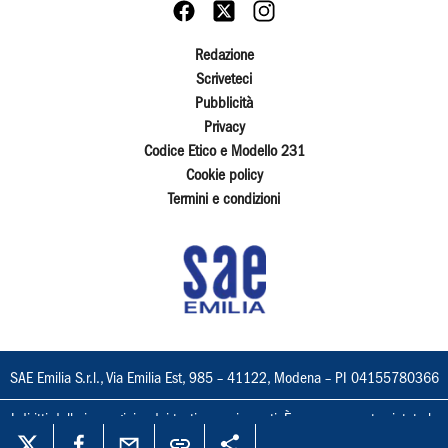
Redazione
Scriveteci
Pubblicità
Privacy
Codice Etico e Modello 231
Cookie policy
Termini e condizioni
SAE Emilia S.r.l., Via Emilia Est, 985 – 41122, Modena – PI 04155780366
I diritti delle immagini e dei testi sono riservati. È espressamente vietata la
loro riproduzione con qualsiasi mezzo e l'adattamento totale o parziale.