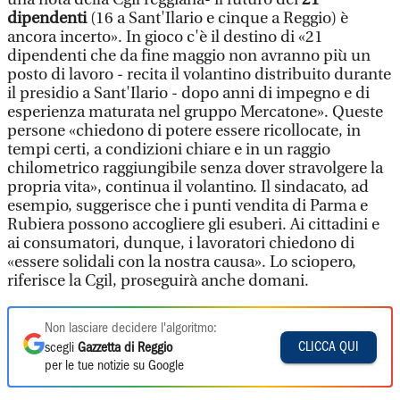
dipendenti
(16 a Sant'Ilario e cinque a Reggio) è
ancora incerto». In gioco c'è il destino di «21
dipendenti che da fine maggio non avranno più un
posto di lavoro - recita il volantino distribuito durante
il presidio a Sant'Ilario - dopo anni di impegno e di
esperienza maturata nel gruppo Mercatone». Queste
persone «chiedono di potere essere ricollocate, in
tempi certi, a condizioni chiare e in un raggio
chilometrico raggiungibile senza dover stravolgere la
propria vita», continua il volantino. Il sindacato, ad
esempio, suggerisce che i punti vendita di Parma e
Rubiera possono accogliere gli esuberi. Ai cittadini e
ai consumatori, dunque, i lavoratori chiedono di
«essere solidali con la nostra causa». Lo sciopero,
riferisce la Cgil, proseguirà anche domani.
Non lasciare decidere l'algoritmo:
CLICCA QUI
scegli
Gazzetta di Reggio
per le tue notizie su Google