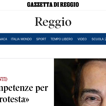
Reggio
NACA
ITALIA MONDO
SPORT
TEMPO LIBERO
VIDEO
SCUOLA 
TI)
mpetenze per
protesta»