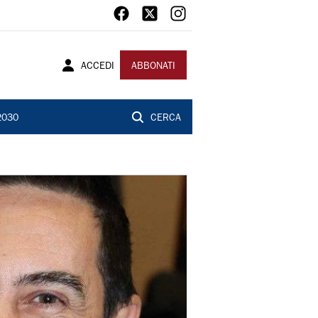
ACCEDI
ABBONATI
2030
CERCA