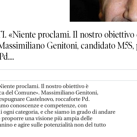
ente proclami. Il nostro obiettivo è 
Massimiliano Genitoni, candidato M5S,
d....
te proclami. Il nostro obiettivo è
itica del Comune». Massimiliano Genitoni,
espugnare Castelnovo, roccaforte Pd.
amo conoscenze e competenze, con
 di ogni categoria, e che siamo in grado di andare
o proporre una visione più ampia delle
ino e agire sulle potenzialità non del tutto