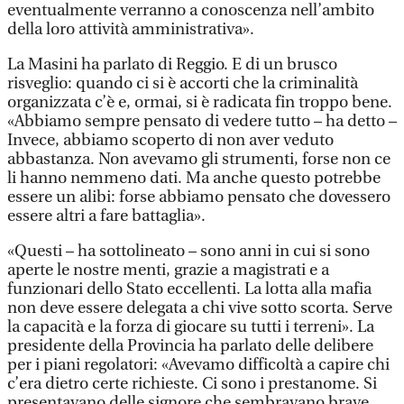
eventualmente verranno a conoscenza nell’ambito
della loro attività amministrativa».
La Masini ha parlato di Reggio. E di un brusco
risveglio: quando ci si è accorti che la criminalità
organizzata c’è e, ormai, si è radicata fin troppo bene.
«Abbiamo sempre pensato di vedere tutto – ha detto –
Invece, abbiamo scoperto di non aver veduto
abbastanza. Non avevamo gli strumenti, forse non ce
li hanno nemmeno dati. Ma anche questo potrebbe
essere un alibi: forse abbiamo pensato che dovessero
essere altri a fare battaglia».
«Questi – ha sottolineato – sono anni in cui si sono
aperte le nostre menti, grazie a magistrati e a
funzionari dello Stato eccellenti. La lotta alla mafia
non deve essere delegata a chi vive sotto scorta. Serve
la capacità e la forza di giocare su tutti i terreni». La
presidente della Provincia ha parlato delle delibere
per i piani regolatori: «Avevamo difficoltà a capire chi
c’era dietro certe richieste. Ci sono i prestanome. Si
presentavano delle signore che sembravano brave