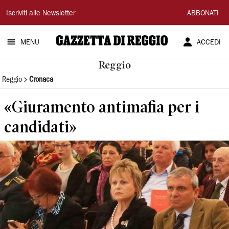
Gazzetta
Iscriviti alle Newsletter
ABBONATI
di
MENU
ACCEDI
Reggio
Reggio
Reggio
Cronaca
«Giuramento antimafia per i
candidati»