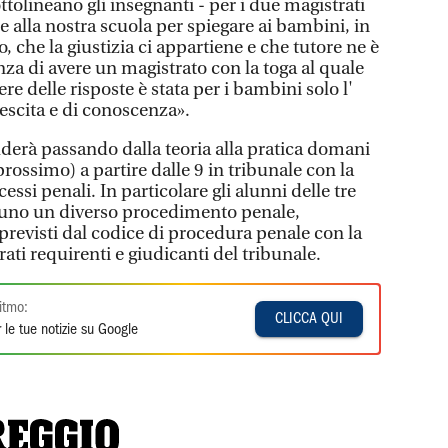
ttolineano gli insegnanti - per i due magistrati
re alla nostra scuola per spiegare ai bambini, in
che la giustizia ci appartiene e che tutore ne è
nza di avere un magistrato con la toga al quale
re delle risposte è stata per i bambini solo l'
rescita e di conoscenza».
derà passando dalla teoria alla pratica domani
rossimo) a partire dalle 9 in tribunale con la
ssi penali. In particolare gli alunni delle tre
uno un diverso procedimento penale,
i previsti dal codice di procedura penale con la
ati requirenti e giudicanti del tribunale.
itmo:
CLICCA QUI
 le tue notizie su Google