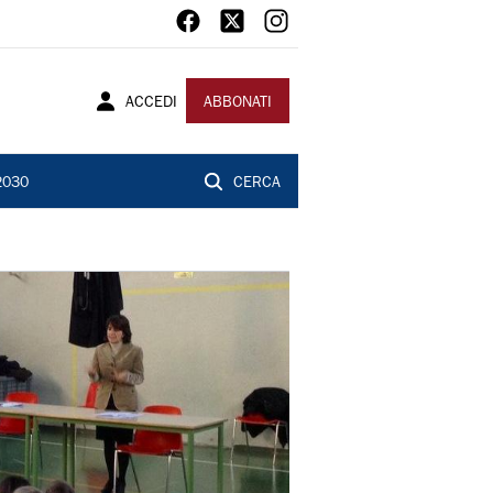
ACCEDI
ABBONATI
2030
CERCA