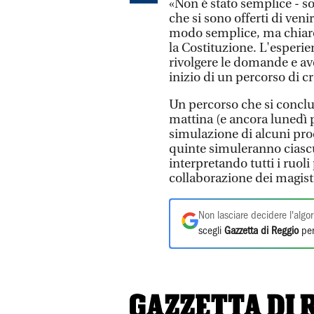
«Non è stato semplice - so
che si sono offerti di veni
modo semplice, ma chiaro, 
la Costituzione. L'esperie
rivolgere le domande e ave
inizio di un percorso di c
Un percorso che si conclu
mattina (e ancora lunedì p
simulazione di alcuni proce
quinte simuleranno ciasc
interpretando tutti i ruol
collaborazione dei magistr
Non lasciare decidere l'algor
scegli
Gazzetta di Reggio
per