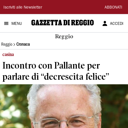
Gazzetta
Iscriviti alle Newsletter
ABBONATI
di
MENU
ACCEDI
Reggio
Reggio
Reggio
Cronaca
casina
Incontro con Pallante per
parlare di “decrescita felice”