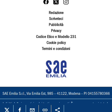
Redazione
Scriveteci
Pubblicità
Privacy
Codice Etico e Modello 231
Cookie policy
Termini e condizioni
SAE Emilia S.r.l., Via Emilia Est, 985 – 41122, Modena – PI 04155780366
I diritti delle immagini e dei testi sono riservati. È espressamente vietata la
loro riproduzione con qualsiasi mezzo e l'adattamento totale o parziale.