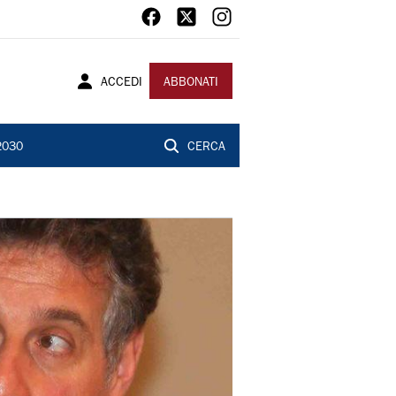
ACCEDI
ABBONATI
2030
CERCA