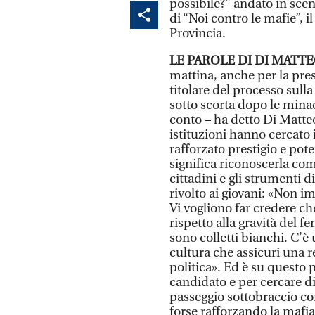
possibile?” andato in scen
di “Noi contro le mafie”, il
Provincia.
LE PAROLE DI DI MATTE
mattina, anche per la pre
titolare del processo sulla
sotto scorta dopo le mina
conto – ha detto Di Matteo
istituzioni hanno cercato 
rafforzato prestigio e pot
significa riconoscerla com
cittadini e gli strumenti di
rivolto ai giovani: «Non i
Vi vogliono far credere ch
rispetto alla gravità del
sono colletti bianchi. C’
cultura che assicuri una 
politica». Ed è su questo 
candidato e per cercare d
passeggio sottobraccio c
forse rafforzando la mafi