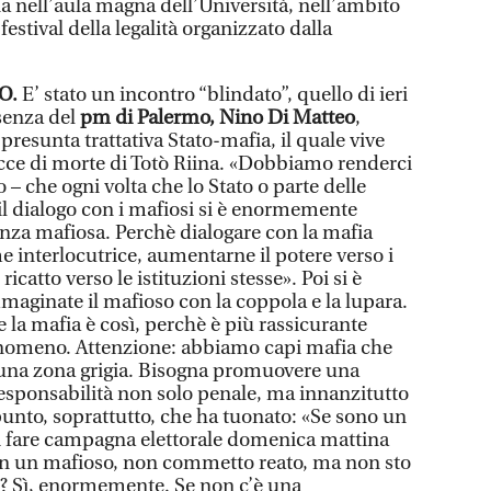
a nell’aula magna dell’Università, nell’ambito
 festival della legalità organizzato dalla
O.
E’ stato un incontro “blindato”, quello di ieri
senza del
pm di Palermo, Nino Di Matteo
,
 presunta trattativa Stato-mafia, il quale vive
cce di morte di Totò Riina. «Dobbiamo renderci
 – che ogni volta che lo Stato o parte delle
il dialogo con i mafiosi si è enormemente
enza mafiosa. Perchè dialogare con la mafia
e interlocutrice, aumentarne il potere verso i
 ricatto verso le istituzioni stesse». Poi si è
mmaginate il mafioso con la coppola e la lupara.
e la mafia è così, perchè è più rassicurante
 fenomeno. Attenzione: abbiamo capi mafia che
è una zona grigia. Bisogna promuovere una
responsabilità non solo penale, ma innanzitutto
punto, soprattutto, che ha tuonato: «Se sono un
i fare campagna elettorale domenica mattina
on un mafioso, non commetto reato, ma non sto
a? Sì, enormemente. Se non c’è una