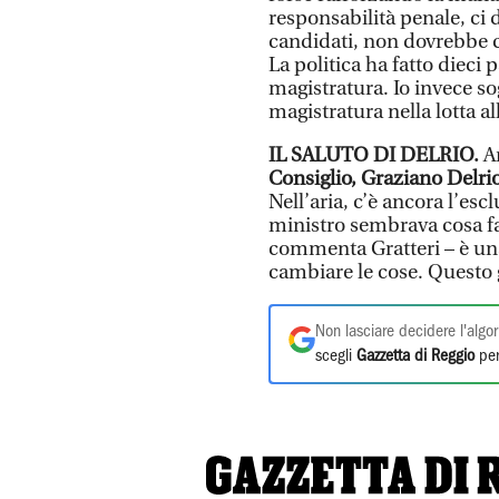
responsabilità penale, ci d
candidati, non dovrebbe can
La politica ha fatto dieci p
magistratura. Io invece sog
magistratura nella lotta al
IL SALUTO DI DELRIO.
A
Consiglio, Graziano Delri
Nell’aria, c’è ancora l’es
ministro sembrava cosa fa
commenta Gratteri – è un
cambiare le cose. Questo
Non lasciare decidere l'algor
scegli
Gazzetta di Reggio
per