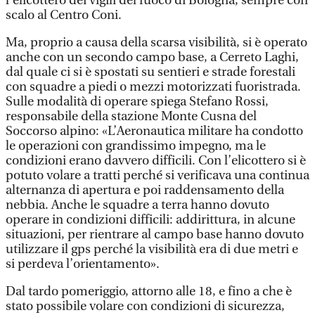
l’elicottero dei vigili del fuoco di Bologna, sempre con
scalo al Centro Coni.
Ma, proprio a causa della scarsa visibilità, si è operato
anche con un secondo campo base, a Cerreto Laghi,
dal quale ci si è spostati su sentieri e strade forestali
con squadre a piedi o mezzi motorizzati fuoristrada.
Sulle modalità di operare spiega Stefano Rossi,
responsabile della stazione Monte Cusna del
Soccorso alpino: «L’Aeronautica militare ha condotto
le operazioni con grandissimo impegno, ma le
condizioni erano davvero difficili. Con l’elicottero si è
potuto volare a tratti perché si verificava una continua
alternanza di apertura e poi raddensamento della
nebbia. Anche le squadre a terra hanno dovuto
operare in condizioni difficili: addirittura, in alcune
situazioni, per rientrare al campo base hanno dovuto
utilizzare il gps perché la visibilità era di due metri e
si perdeva l’orientamento».
Dal tardo pomeriggio, attorno alle 18, e fino a che è
stato possibile volare con condizioni di sicurezza,