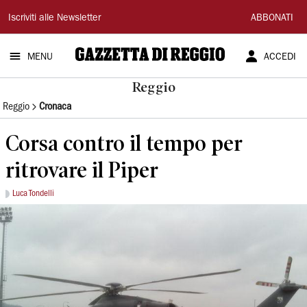
Gazzetta
Iscriviti alle Newsletter
ABBONATI
di
MENU
ACCEDI
Reggio
Reggio
Reggio
Cronaca
Corsa contro il tempo per
ritrovare il Piper
Luca Tondelli