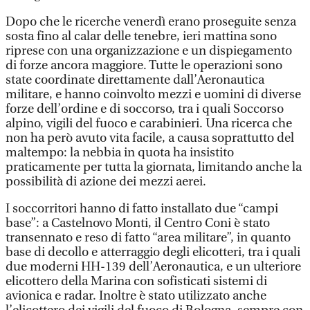
Dopo che le ricerche venerdì erano proseguite senza
sosta fino al calar delle tenebre, ieri mattina sono
riprese con una organizzazione e un dispiegamento
di forze ancora maggiore. Tutte le operazioni sono
state coordinate direttamente dall’Aeronautica
militare, e hanno coinvolto mezzi e uomini di diverse
forze dell’ordine e di soccorso, tra i quali Soccorso
alpino, vigili del fuoco e carabinieri. Una ricerca che
non ha però avuto vita facile, a causa soprattutto del
maltempo: la nebbia in quota ha insistito
praticamente per tutta la giornata, limitando anche la
possibilità di azione dei mezzi aerei.
I soccorritori hanno di fatto installato due “campi
base”: a Castelnovo Monti, il Centro Coni è stato
transennato e reso di fatto “area militare”, in quanto
base di decollo e atterraggio degli elicotteri, tra i quali
due moderni HH-139 dell’Aeronautica, e un ulteriore
elicottero della Marina con sofisticati sistemi di
avionica e radar. Inoltre è stato utilizzato anche