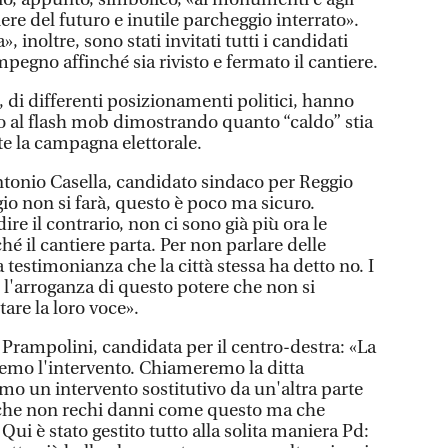
ere del futuro e inutile parcheggio interrato».
, inoltre, sono stati invitati tutti i candidati
mpegno affinché sia rivisto e fermato il cantiere.
, di differenti posizionamenti politici, hanno
o al flash mob dimostrando quanto “caldo” stia
e la campagna elettorale.
Antonio Casella, candidato sindaco per Reggio
io non si farà, questo è poco ma sicuro.
re il contrario, non ci sono già più ora le
hé il cantiere parta. Per non parlare delle
 testimonianza che la città stessa ha detto no. I
 l'arroganza di questo potere che non si
are la loro voce».
Prampolini, candidata per il centro-destra: «La
emo l'intervento. Chiameremo la ditta
mo un intervento sostitutivo da un'altra parte
o che non rechi danni come questo ma che
Qui è stato gestito tutto alla solita maniera Pd: