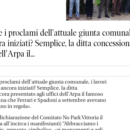
i proclami dell'attuale giunta comunale,
a iniziati? Semplice, la ditta concessio
l'Arpa il...
roclami dell'attuale giunta comunale, i lavori
ancora iniziati? Semplice, la ditta
ra presentato agli uffici dell'Arpa il famoso
tuna che Ferrari e Spadoni a settembre avevano
ano in regola».
 dichiarazione del Comitato No Park Vittoria il
 all'incirca i manifestanti) “Abbracciamo i
, appunto, simbolico, «ai monumenti e agli