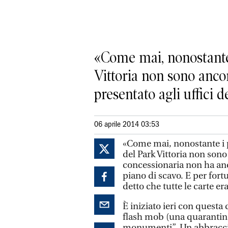
«Come mai, nonostante 
Vittoria non sono ancor
presentato agli uffici del
06 aprile 2014 03:53
«Come mai, nonostante i p
del Park Vittoria non sono 
concessionaria non ha anco
piano di scavo. E per for
detto che tutte le carte er
È iniziato ieri con questa
flash mob (una quarantina
monumenti”. Un abbraccio