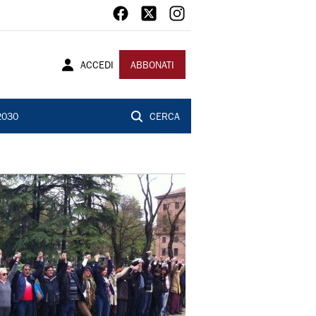
ACCEDI
ABBONATI
2030
CERCA