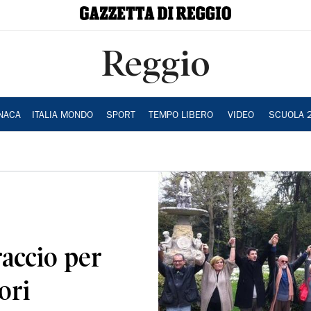
Reggio
NACA
ITALIA MONDO
SPORT
TEMPO LIBERO
VIDEO
SCUOLA 
accio per
ori