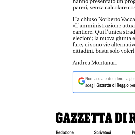
hanno presentato un proget
pareri, senza calcolare cos
Ha chiuso Norberto Vaccar
«L'amministrazione attual
cantiere. Qui l'unica stra
elezioni; la nuova giunta
fare, ci sono vie alternativ
cittadini, basta solo voler
Andrea Montanari
Non lasciare decidere l'algor
scegli
Gazzetta di Reggio
per
Redazione
Scriveteci
P