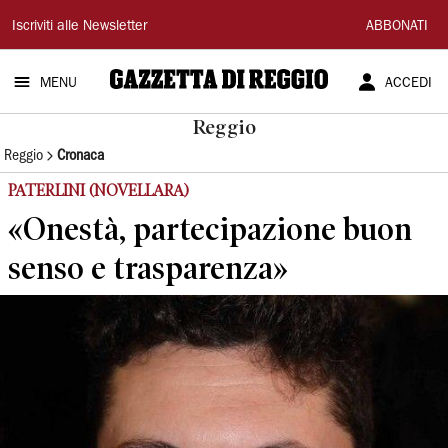
Gazzetta
Iscriviti alle Newsletter
ABBONATI
di
MENU
ACCEDI
Reggio
Reggio
Reggio
Cronaca
PATERLINI (NOVELLARA)
«Onestà, partecipazione buon
senso e trasparenza»