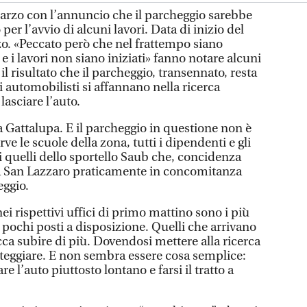
marzo con l’annuncio che il parcheggio sarebbe
er l’avvio di alcuni lavori. Data di inizio del
zo. «Peccato però che nel frattempo siano
e i lavori non siano iniziati» fanno notare alcuni
il risultato che il parcheggio, transennato, resta
 automobilisti si affannano nella ricerca
 lasciare l’auto.
a Gattalupa. E il parcheggio in questione non è
e le scuole della zona, tutti i dipendenti e gli
i quelli dello sportello Saub che, concidenza
to a San Lazzaro praticamente in concomitanza
eggio.
nei rispettivi uffici di primo mattino sono i più
i pochi posti a disposizione. Quelli che arrivano
cca subire di più. Dovendosi mettere alla ricerca
steggiare. E non sembra essere cosa semplice:
are l’auto piuttosto lontano e farsi il tratto a