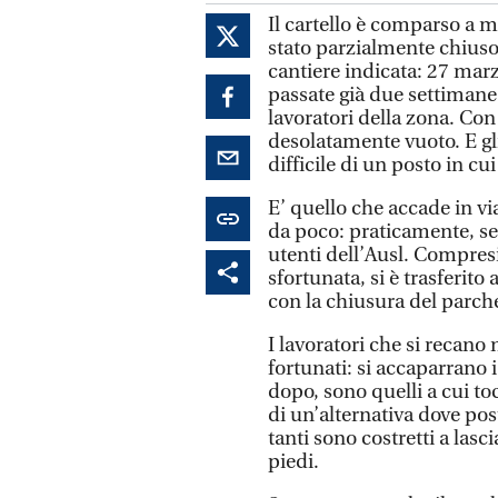
Il cartello è comparso a 
stato parzialmente chiuso p
cantiere indicata: 27 mar
passate già due settimane 
lavoratori della zona. Con 
desolatamente vuoto. E gli
difficile di un posto in cui
E’ quello che accade in vi
da poco: praticamente, serv
utenti dell’Ausl. Compres
sfortunata, si è trasferi
con la chiusura del parch
I lavoratori che si recano 
fortunati: si accaparrano 
dopo, sono quelli a cui to
di un’alternativa dove po
tanti sono costretti a lasci
piedi.