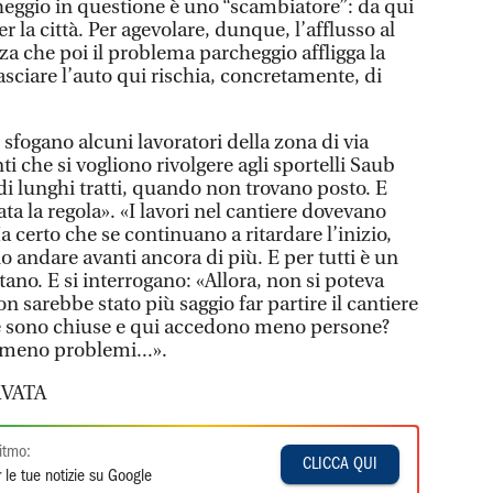
heggio in questione è uno “scambiatore”: da qui
 la città. Per agevolare, dunque, l’afflusso al
nza che poi il problema parcheggio affligga la
lasciare l’auto qui rischia, concretamente, di
i sfogano alcuni lavoratori della zona di via
i che si vogliono rivolgere agli sportelli Saub
edi lunghi tratti, quando non trovano posto. E
a la regola». «I lavori nel cantiere dovevano
 certo che se continuano a ritardare l’inizio,
ndare avanti ancora di più. E per tutti è un
tano. E si interrogano: «Allora, non si poteva
n sarebbe stato più saggio far partire il cantiere
le sono chiuse e qui accedono meno persone?
 meno problemi...».
VATA
itmo:
CLICCA QUI
 le tue notizie su Google