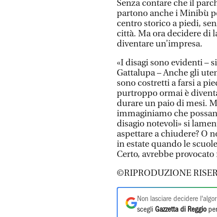
Senza contare che il parc
partono anche i Minibù per
centro storico a piedi, se
città. Ma ora decidere di 
diventare un’impresa.
«I disagi sono evidenti – s
Gattalupa – Anche gli utent
sono costretti a farsi a pi
purtroppo ormai è diventat
durare un paio di mesi. Ma
immaginiamo che possano a
disagio notevoli» si lamen
aspettare a chiudere? O no
in estate quando le scuo
Certo, avrebbe provocato
©RIPRODUZIONE RISER
Non lasciare decidere l'algor
scegli
Gazzetta di Reggio
per