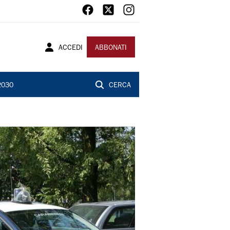
ACCEDI
ABBONATI
2030
CERCA