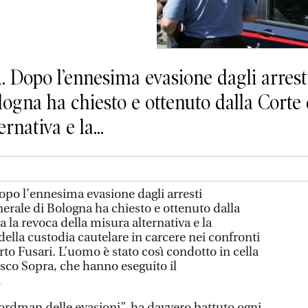
o l’ennesima evasione dagli arresti d
ogna ha chiesto e ottenuto dalla Corte 
rnativa e la...
l’ennesima evasione dagli arresti
nerale di Bologna ha chiesto e ottenuto dalla
 la revoca della misura alternativa e la
ella custodia cautelare in carcere nei confronti
to Fusari. L’uomo è stato così condotto in cella
osco Sopra, che hanno eseguito il
.
ecordman delle evasioni”, ha davvero battuto ogni