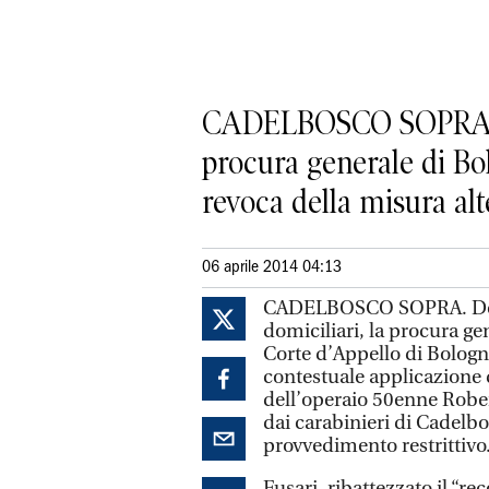
CADELBOSCO SOPRA. Dop
procura generale di Bol
revoca della misura alte
06 aprile 2014 04:13
CADELBOSCO SOPRA. Dopo 
domiciliari, la procura ge
Corte d’Appello di Bologna
contestuale applicazione d
dell’operaio 50enne Rober
dai carabinieri di Cadelb
provvedimento restrittivo
Fusari, ribattezzato il “r