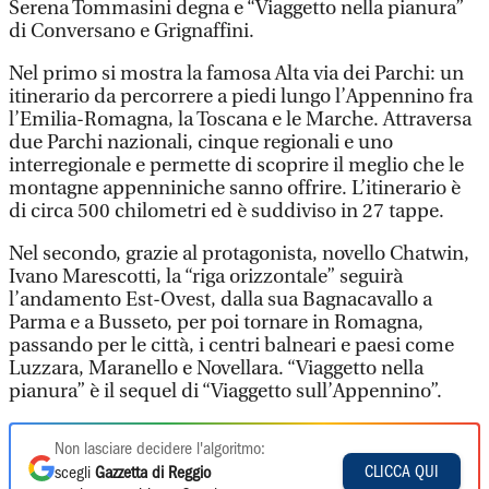
Serena Tommasini degna e “Viaggetto nella pianura”
di Conversano e Grignaffini.
Nel primo si mostra la famosa Alta via dei Parchi: un
itinerario da percorrere a piedi lungo l’Appennino fra
l’Emilia-Romagna, la Toscana e le Marche. Attraversa
due Parchi nazionali, cinque regionali e uno
interregionale e permette di scoprire il meglio che le
montagne appenniniche sanno offrire. L’itinerario è
di circa 500 chilometri ed è suddiviso in 27 tappe.
Nel secondo, grazie al protagonista, novello Chatwin,
Ivano Marescotti, la “riga orizzontale” seguirà
l’andamento Est-Ovest, dalla sua Bagnacavallo a
Parma e a Busseto, per poi tornare in Romagna,
passando per le città, i centri balneari e paesi come
Luzzara, Maranello e Novellara. “Viaggetto nella
pianura” è il sequel di “Viaggetto sull’Appennino”.
Non lasciare decidere l'algoritmo:
CLICCA QUI
scegli
Gazzetta di Reggio