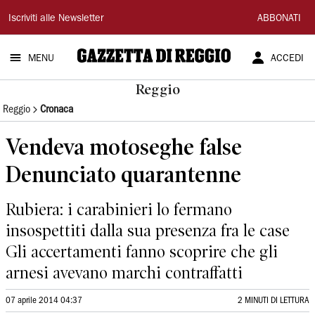
Gazzetta
Iscriviti alle Newsletter
ABBONATI
di
MENU
ACCEDI
Reggio
Reggio
Reggio
Cronaca
Vendeva motoseghe false
Denunciato quarantenne
Rubiera: i carabinieri lo fermano
insospettiti dalla sua presenza fra le case
Gli accertamenti fanno scoprire che gli
arnesi avevano marchi contraffatti
07 aprile 2014 04:37
2 MINUTI DI LETTURA