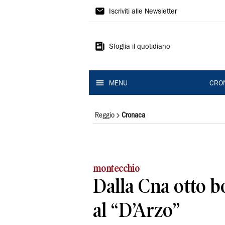
Gazzetta
Iscriviti alle Newsletter
di
Reggio
Sfoglia il quotidiano
MENU
CRO
Reggio
Cronaca
montecchio
Dalla Cna otto b
al “D’Arzo”