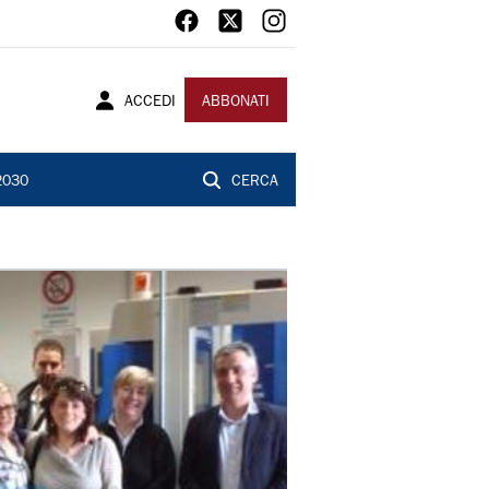
ACCEDI
ABBONATI
2030
CERCA