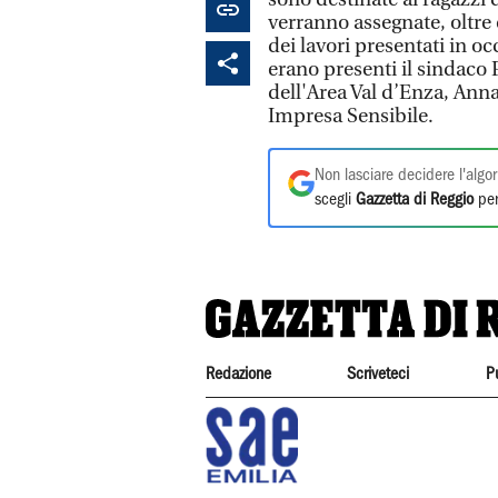
verranno assegnate, oltre c
dei lavori presentati in o
erano presenti il sindaco 
dell'Area Val d’Enza, Ann
Impresa Sensibile.
Non lasciare decidere l'algor
scegli
Gazzetta di Reggio
per
Redazione
Scriveteci
P