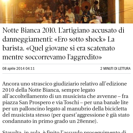
Notte Bianca 2010. L’artigiano accusato di
danneggiamenti: «Ero sotto shock» La
barista. «Quel giovane si era scatenato
mentre soccorrevamo l’aggredito»
08 aprile 2014 04:11
2 MINUTI DI LETTURA
Ancora uno strascico giudiziario relativo all’edizione
2010 della Notte Bianca, sempre legato
all’accoltellamento di un musicista che avvenne – fra
piazza San Prospero e via Toschi – per una banale lite
per un palloncino legato al manubrio della bicicletta
del musicista stesso (per quest’aggressione è già stato
condannato in primo grado un 28enne).
Stavolta, in aula, è finito l’assurdo proseguimento di