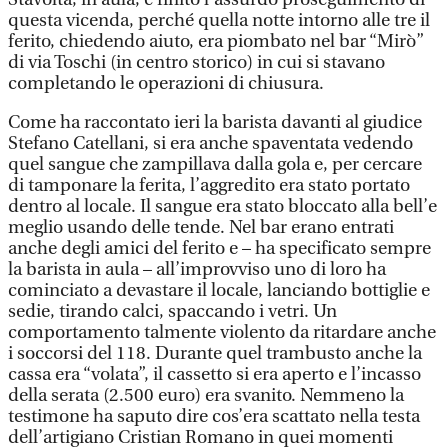
questa vicenda, perché quella notte intorno alle tre il
ferito, chiedendo aiuto, era piombato nel bar “Mirò”
di via Toschi (in centro storico) in cui si stavano
completando le operazioni di chiusura.
Come ha raccontato ieri la barista davanti al giudice
Stefano Catellani, si era anche spaventata vedendo
quel sangue che zampillava dalla gola e, per cercare
di tamponare la ferita, l’aggredito era stato portato
dentro al locale. Il sangue era stato bloccato alla bell’e
meglio usando delle tende. Nel bar erano entrati
anche degli amici del ferito e – ha specificato sempre
la barista in aula – all’improvviso uno di loro ha
cominciato a devastare il locale, lanciando bottiglie e
sedie, tirando calci, spaccando i vetri. Un
comportamento talmente violento da ritardare anche
i soccorsi del 118. Durante quel trambusto anche la
cassa era “volata”, il cassetto si era aperto e l’incasso
della serata (2.500 euro) era svanito. Nemmeno la
testimone ha saputo dire cos’era scattato nella testa
dell’artigiano Cristian Romano in quei momenti