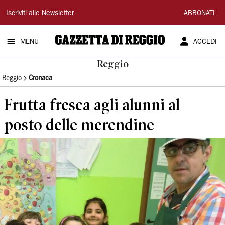
Gazzetta
Iscriviti alle Newsletter
ABBONATI
di
MENU
ACCEDI
Reggio
Reggio
Reggio
Cronaca
Frutta fresca agli alunni al
posto delle merendine