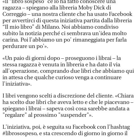
«Il “libro sospeso” ce lo ha fatto conoscere una
ragazza – spiegano alla libreria Moby Dick di
Correggio – una nostra cliente che ha usato Facebook
per avvertirci di questa iniziativa partita dalla libreria
“Il mio libro” di Milano. Noi abbiamo condiviso
subito la notizia perché ci sembrava un'idea molto
carina. Poi l'abbiamo un po' rimaneggiata per farla
perdurare un po'».
«Un paio di giorni dopo – proseguono i librai – la
stessa ragazza è venuta in libreria e ha dato il via
all'operazione, comprando due libri che abbiamo qui
in attesa che qualche curioso venga a continuare
l'iniziativa».
I libri vengono scelti a discrezione del cliente. «Chiara
ha scelto due libri che aveva letto e che le piacevano –
spiegano i librai – sapeva così cosa sarebbe andata a
"regalare" al prossimo "suspender"».
L'iniziativa, poi, è seguita su Facebook con l'hashtag
#librosospeso, e sta crescendo di giorno in giorno il