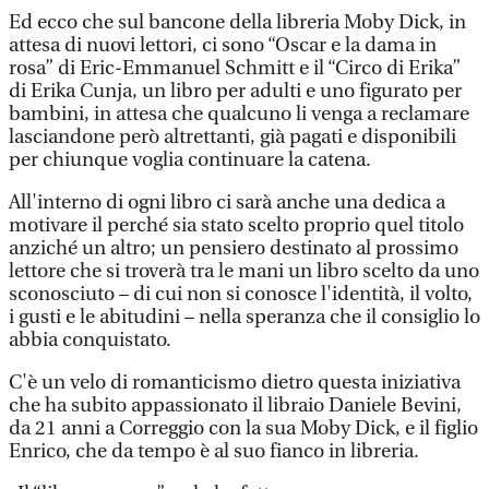
Ed ecco che sul bancone della libreria Moby Dick, in
attesa di nuovi lettori, ci sono “Oscar e la dama in
rosa” di Eric-Emmanuel Schmitt e il “Circo di Erika”
di Erika Cunja, un libro per adulti e uno figurato per
bambini, in attesa che qualcuno li venga a reclamare
lasciandone però altrettanti, già pagati e disponibili
per chiunque voglia continuare la catena.
All'interno di ogni libro ci sarà anche una dedica a
motivare il perché sia stato scelto proprio quel titolo
anziché un altro; un pensiero destinato al prossimo
lettore che si troverà tra le mani un libro scelto da uno
sconosciuto – di cui non si conosce l'identità, il volto,
i gusti e le abitudini – nella speranza che il consiglio lo
abbia conquistato.
C'è un velo di romanticismo dietro questa iniziativa
che ha subito appassionato il libraio Daniele Bevini,
da 21 anni a Correggio con la sua Moby Dick, e il figlio
Enrico, che da tempo è al suo fianco in libreria.