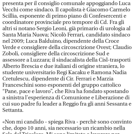
presenta per il consiglio comunale appoggiando Luca
Vecchi come sindaco. Il capolista è Giacomo Carmelo
Scillia, esponente di primo piano di Confesercenti e
coordinatore provinciale pro tempore di Cd. Fra gli
altri si notano Sergio Leoni, già primario di urologia al
Santa Maria Nuova; Nicolò Ferrari, candidato sindaco
nel 2009; Luca Balduino, dipendente della Croce
Verde e consigliere della circoscrizione Ovest; Claudio
Zoboli, consigliere della circoscrizione Sud e
assessore a Luzzara; il sindacalista della Cisl-trasporti
Alberto Brescia e due italiani di origine straniera, lo
studente universitario Regi Kacaku e Ramona Nadia
Cretulescu, dipendente di Cir. Ferrari e Marzia
Franceschini sono esponenti del gruppo cattolico
“Pane, pace e lavoro”, che Riva ha fondato spostando
a sinistra l'esperienza di Comunione e Liberazione di
cui suo padre fu leader a Reggio fra gli anni Sessanta e
Settanta.
«Non mi candido - spiega Riva - perchè sono convinto
che, dopo 10 anni, sia necessario un ricambio nella