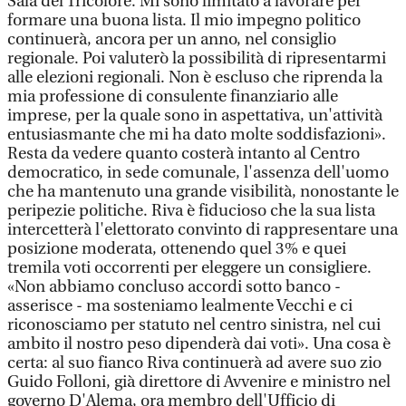
Sala del Tricolore. Mi sono limitato a lavorare per
formare una buona lista. Il mio impegno politico
continuerà, ancora per un anno, nel consiglio
regionale. Poi valuterò la possibilità di ripresentarmi
alle elezioni regionali. Non è escluso che riprenda la
mia professione di consulente finanziario alle
imprese, per la quale sono in aspettativa, un'attività
entusiasmante che mi ha dato molte soddisfazioni».
Resta da vedere quanto costerà intanto al Centro
democratico, in sede comunale, l'assenza dell'uomo
che ha mantenuto una grande visibilità, nonostante le
peripezie politiche. Riva è fiducioso che la sua lista
intercetterà l'elettorato convinto di rappresentare una
posizione moderata, ottenendo quel 3% e quei
tremila voti occorrenti per eleggere un consigliere.
«Non abbiamo concluso accordi sotto banco -
asserisce - ma sosteniamo lealmente Vecchi e ci
riconosciamo per statuto nel centro sinistra, nel cui
ambito il nostro peso dipenderà dai voti». Una cosa è
certa: al suo fianco Riva continuerà ad avere suo zio
Guido Folloni, già direttore di Avvenire e ministro nel
governo D'Alema, ora membro dell'Ufficio di