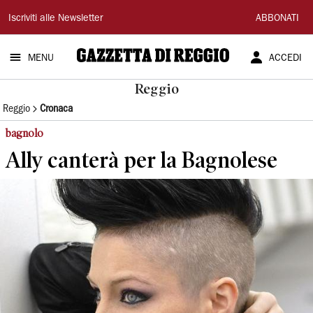
Gazzetta
Iscriviti alle Newsletter
ABBONATI
di
MENU
ACCEDI
Reggio
Reggio
Reggio
Cronaca
bagnolo
Ally canterà per la Bagnolese