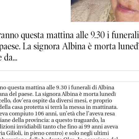
nno questa mattina alle 9.30 i funerali 
aese. La signora Albina è morta lunedì 
 da...
 questa mattina alle 9.30 i funerali di Albina
ana del paese. La signora Albina è morta lunedì
cello, dov’era ospite da diversi mesi, e proprio
della casa protetta si terrà la messa in mattinata.
veva compiuto 106 anni, un’età che l’aveva resa
ane della provincia: a questo traguardo, la
izioni invidiabili tanto che fino ai 99 anni aveva
ia Gilioli, in pieno centro) e solo negli ultimi