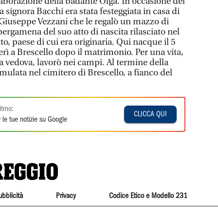
llaborazione della badante Olga. In occasione del
signora Bacchi era stata festeggiata in casa di
Giuseppe Vezzani che le regalò un mazzo di
 pergamena del suo atto di nascita rilasciato nel
, paese di cui era originaria. Qui nacque il 5
ferì a Brescello dopo il matrimonio. Per una vita,
 vedova, lavorò nei campi. Al termine della
mulata nel cimitero di Brescello, a fianco del
itmo:
CLICCA QUI
 le tue notizie su Google
ubblicità
Privacy
Codice Etico e Modello 231