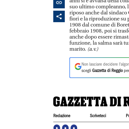
anni si è avvalsa della co
suo ultimo compleanno, la 
riposo anche dal sindaco 
fiori e la riproduzione su
1908 dal comune di Boretto
febbraio 1908, poi si tras
anche dopo essere rimasta
funzione, la salma sarà tu
marito.
(a.v.)
Non lasciare decidere l'algor
scegli
Gazzetta di Reggio
per
Redazione
Scriveteci
P