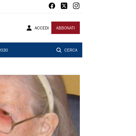
ACCEDI
ABBONATI
2030
CERCA