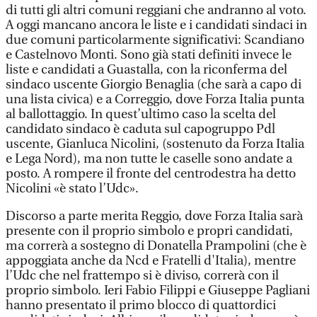
di tutti gli altri comuni reggiani che andranno al voto.
A oggi mancano ancora le liste e i candidati sindaci in
due comuni particolarmente significativi: Scandiano
e Castelnovo Monti. Sono già stati definiti invece le
liste e candidati a Guastalla, con la riconferma del
sindaco uscente Giorgio Benaglia (che sarà a capo di
una lista civica) e a Correggio, dove Forza Italia punta
al ballottaggio. In quest’ultimo caso la scelta del
candidato sindaco è caduta sul capogruppo Pdl
uscente, Gianluca Nicolini, (sostenuto da Forza Italia
e Lega Nord), ma non tutte le caselle sono andate a
posto. A rompere il fronte del centrodestra ha detto
Nicolini «è stato l’Udc».
Discorso a parte merita Reggio, dove Forza Italia sarà
presente con il proprio simbolo e propri candidati,
ma correrà a sostegno di Donatella Prampolini (che è
appoggiata anche da Ncd e Fratelli d'Italia), mentre
l’Udc che nel frattempo si è diviso, correrà con il
proprio simbolo. Ieri Fabio Filippi e Giuseppe Pagliani
hanno presentato il primo blocco di quattordici