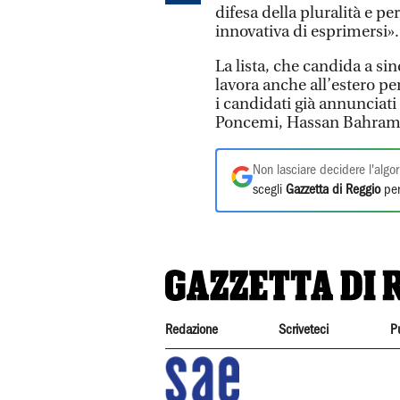
difesa della pluralità e p
innovativa di esprimersi».
La lista, che candida a s
lavora anche all’estero p
i candidati già annunciat
Poncemi, Hassan Bahrami
Non lasciare decidere l'algor
scegli
Gazzetta di Reggio
per
Redazione
Scriveteci
P