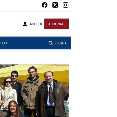
ACCEDI
ABBONATI
2030
CERCA