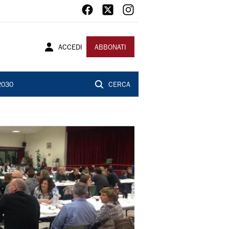
ACCEDI
ABBONATI
2030
CERCA