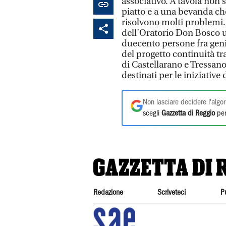
associativo. A tavola non 
piatto e a una bevanda ch
risolvono molti problemi. S
dell’Oratorio Don Bosco 
duecento persone fra genit
del progetto continuità t
di Castellarano e Tressano.
destinati per le iniziative
Non lasciare decidere l'algor
scegli
Gazzetta di Reggio
per
Redazione
Scriveteci
P