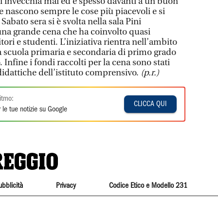
si invecchia mai ed è spesso davanti a un buon
e nascono sempre le cose più piacevoli e si
abato sera si è svolta nella sala Pini
una grande cena che ha coinvolto quasi
ori e studenti. L’iniziativa rientra nell’ambito
ra scuola primaria e secondaria di primo grado
 Infine i fondi raccolti per la cena sono stati
 didattiche dell’istituto comprensivo.
(p.r.)
itmo:
CLICCA QUI
 le tue notizie su Google
ubblicità
Privacy
Codice Etico e Modello 231