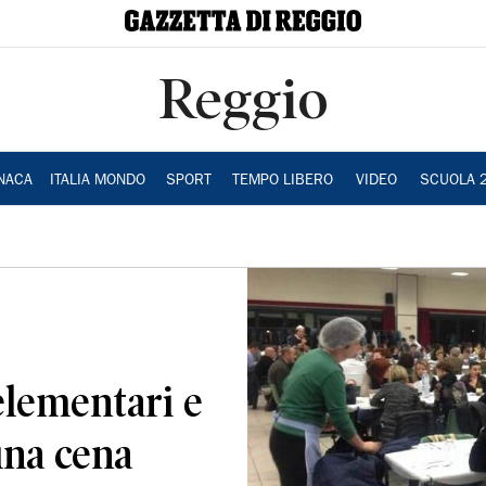
Reggio
NACA
ITALIA MONDO
SPORT
TEMPO LIBERO
VIDEO
SCUOLA 
 elementari e
una cena