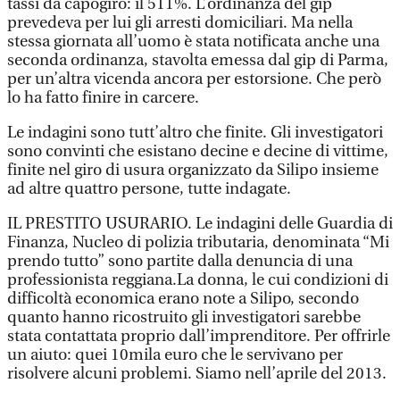
tassi da capogiro: il 511%. L’ordinanza del gip
prevedeva per lui gli arresti domiciliari. Ma nella
stessa giornata all’uomo è stata notificata anche una
seconda ordinanza, stavolta emessa dal gip di Parma,
per un’altra vicenda ancora per estorsione. Che però
lo ha fatto finire in carcere.
Le indagini sono tutt’altro che finite. Gli investigatori
sono convinti che esistano decine e decine di vittime,
finite nel giro di usura organizzato da Silipo insieme
ad altre quattro persone, tutte indagate.
IL PRESTITO USURARIO. Le indagini delle Guardia di
Finanza, Nucleo di polizia tributaria, denominata “Mi
prendo tutto” sono partite dalla denuncia di una
professionista reggiana.La donna, le cui condizioni di
difficoltà economica erano note a Silipo, secondo
quanto hanno ricostruito gli investigatori sarebbe
stata contattata proprio dall’imprenditore. Per offrirle
un aiuto: quei 10mila euro che le servivano per
risolvere alcuni problemi. Siamo nell’aprile del 2013.