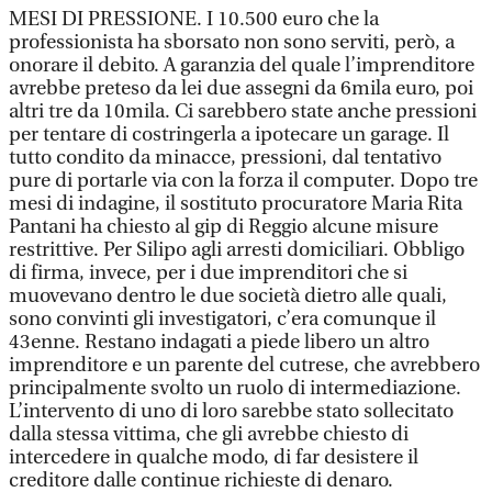
MESI DI PRESSIONE. I 10.500 euro che la
professionista ha sborsato non sono serviti, però, a
onorare il debito. A garanzia del quale l’imprenditore
avrebbe preteso da lei due assegni da 6mila euro, poi
altri tre da 10mila. Ci sarebbero state anche pressioni
per tentare di costringerla a ipotecare un garage. Il
tutto condito da minacce, pressioni, dal tentativo
pure di portarle via con la forza il computer. Dopo tre
mesi di indagine, il sostituto procuratore Maria Rita
Pantani ha chiesto al gip di Reggio alcune misure
restrittive. Per Silipo agli arresti domiciliari. Obbligo
di firma, invece, per i due imprenditori che si
muovevano dentro le due società dietro alle quali,
sono convinti gli investigatori, c’era comunque il
43enne. Restano indagati a piede libero un altro
imprenditore e un parente del cutrese, che avrebbero
principalmente svolto un ruolo di intermediazione.
L’intervento di uno di loro sarebbe stato sollecitato
dalla stessa vittima, che gli avrebbe chiesto di
intercedere in qualche modo, di far desistere il
creditore dalle continue richieste di denaro.