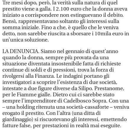
Tre mesi dopo, però, la verità sulla natura di quel
prestito viene a galla. I 2.100 euro che la donna aveva
iniziato a corrispondere non estinguevano il debito.
Bensì, rappresentavano soltanto gli interessi sulla
somma iniziale. Fino a che, è quello che le veniva
detto, non sarebbe riuscita a sborsare i 10mila euro in
un’unica soluzione.
LA DENUNCIA. Siamo nel gennaio di quest’anno
quando la donna, sempre più provata da una
situazione diventata insostenibile fatta di richieste
continue di soldi e di pressioni, trova la forza di
rivolgersi alla Finanza. Le indagini portano gli
investigatori a scoprire l’esistenza di due società,
intestate a due figure diverse da Silipo. Prestanome,
per le Fiamme gialle. Dietro cui ci sarebbe stato
sempre l’imprenditore di Cadelbosco Sopra. Con una
– una holding ritenuta una società-cassaforte – veniva
erogato il prestito. Con l’altra (una ditta di
giardinaggio) si riscuotevano gli interessi, emettendo
fatture false, per prestazioni in realtà mai eseguite.