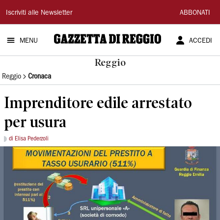
Gazzetta
Iscriviti alle Newsletter
ABBONATI
di
MENU
ACCEDI
Reggio
Reggio
Reggio
Cronaca
Imprenditore edile arrestato
per usura
di Elisa Pederzoli