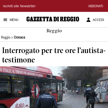
Gazzetta
Iscriviti alle Newsletter
ABBONATI
di
MENU
ACCEDI
Reggio
Reggio
Reggio
Cronaca
Interrogato per tre ore l’autista-
testimone