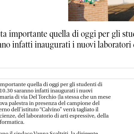
a importante quella di oggi per gli stu
nno infatti inaugurati i nuovi laboratori
portante quella di oggi per gli studenti di
10.30 saranno infatti inaugurati i nuovi
imaria di via Del Torchio (la stessa che un mese
uova palestra in presenza del campione del
no dell’istituto “Calvino” verrà tagliato il
cienze, del laboratorio di arti espressive, della
nformatica.
no il sindaco Vanna Scaltriti, la dirigente