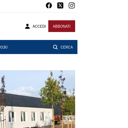
ACCEDI
ABBONATI
2030
CERCA