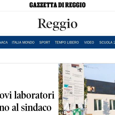
Reggio
NACA
ITALIA MONDO
SPORT
TEMPO LIBERO
VIDEO
SCUOLA 
vi laboratori
no al sindaco