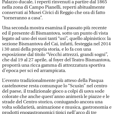
Palazzo ducale, i reperti rinvenuti a partire dal 1865
nella zona di Campo Pianelli, reperti abitualmente
conservati ai Musei Civici di Reggio che ora di fatto
“torneranno a casa”.
Una seconda mostra esamina il passato più recente
ed il presente di Bismantova, sotto un punto di vista
legato ad uno dei suoi tanti “usi”, quello alpinistico: la
sezione Bismantova del Cai, infatti, festeggia nel 2014
i 30 anni della propria storia, e lo fa con una
esposizione dal titolo “Vecchi attrezzi, grandi sogni”,
che dal 19 al 27 aprile, al foyer del Teatro Bismantova,
proporrà una ricca gamma di attrezzatura sportiva
d’epoca per sci ed arrampicata.
L’evento tradizionalmente più atteso della Pasqua
castelnovese resta comunque lo “Scusìn” nel centro
del paese, il tradizionale gioco a colpi di uova sode
colorate che anche quest’anno animerà le piazze e le
strade del Centro storico, coniugando ancora una
volta solidarietà, animazione e musica, gastronomia e
prodotti enogastronomici tipici nell’arco di tre