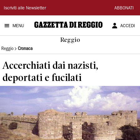
Gazzetta
Iscriviti alle Newsletter
ABBONATI
di
MENU
ACCEDI
Reggio
Reggio
Reggio
Cronaca
Accerchiati dai nazisti,
deportati e fucilati