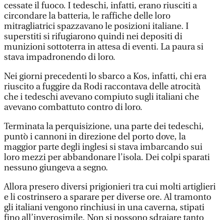
cessate il fuoco. I tedeschi, infatti, erano riusciti a
circondare la batteria, le raffiche delle loro
mitragliatrici spazzavano le posizioni italiane. I
superstiti si rifugiarono quindi nei depositi di
munizioni sottoterra in attesa di eventi. La paura si
stava impadronendo di loro.
Nei giorni precedenti lo sbarco a Kos, infatti, chi era
riuscito a fuggire da Rodi raccontava delle atrocità
che i tedeschi avevano compiuto sugli italiani che
avevano combattuto contro di loro.
Terminata la perquisizione, una parte dei tedeschi,
puntò i cannoni in direzione del porto dove, la
maggior parte degli inglesi si stava imbarcando sui
loro mezzi per abbandonare l’isola. Dei colpi sparati
nessuno giungeva a segno.
Allora presero diversi prigionieri tra cui molti artiglieri
e li costrinsero a sparare per diverse ore. Al tramonto
gli italiani vengono rinchiusi in una caverna, stipati
fino all’inverosimile. Non si possono sdraiare tanto