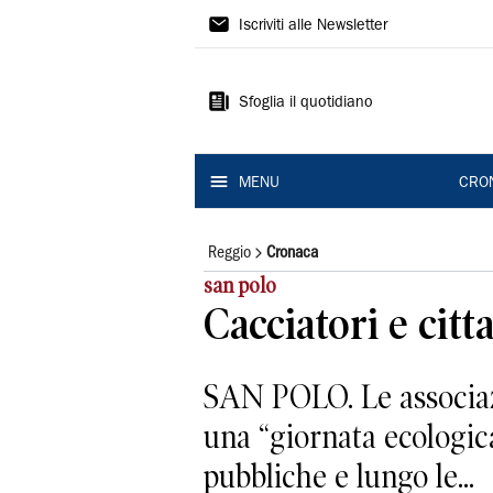
Gazzetta
Iscriviti alle Newsletter
di
Reggio
Sfoglia il quotidiano
MENU
CRO
Reggio
Cronaca
san polo
Cacciatori e citt
SAN POLO. Le associazi
una “giornata ecologica”
pubbliche e lungo le...