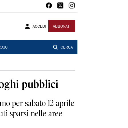
ACCEDI
ABBONATI
2030
CERCA
uoghi pubblici
no per sabato 12 aprile
uti sparsi nelle aree