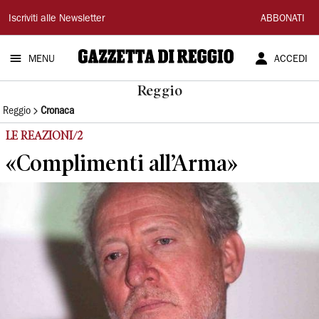
Gazzetta
Iscriviti alle Newsletter
ABBONATI
di
MENU
ACCEDI
Reggio
Reggio
Reggio
Cronaca
LE REAZIONI/2
«Complimenti all’Arma»