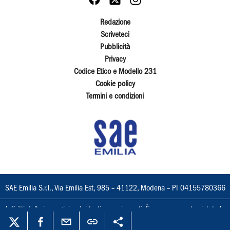
Redazione
Scriveteci
Pubblicità
Privacy
Codice Etico e Modello 231
Cookie policy
Termini e condizioni
SAE Emilia S.r.l., Via Emilia Est, 985 – 41122, Modena – PI 04155780366
I diritti delle immagini e dei testi sono riservati. È espressamente vietata la
loro riproduzione con qualsiasi mezzo e l'adattamento totale o parziale.