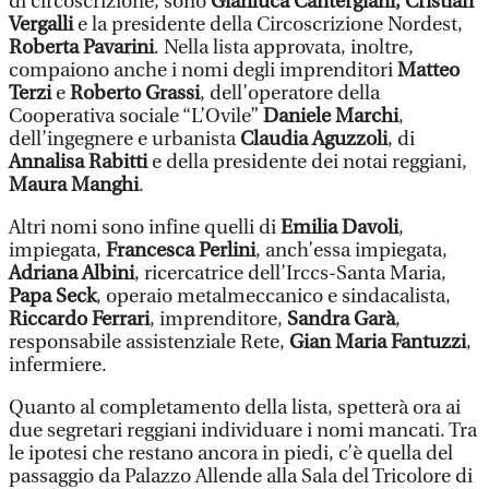
di circoscrizione, sono
Gianluca Cantergiani,
Cristian
Vergalli
e la presidente della Circoscrizione Nordest,
Roberta Pavarini
. Nella lista approvata, inoltre,
compaiono anche i nomi degli imprenditori
Matteo
Terzi
e
Roberto Grassi
, dell’operatore della
Cooperativa sociale “L’Ovile”
Daniele Marchi
,
dell’ingegnere e urbanista
Claudia Aguzzoli
, di
Annalisa Rabitti
e della presidente dei notai reggiani,
Maura Manghi
.
Altri nomi sono infine quelli di
Emilia Davoli
,
impiegata,
Francesca Perlini
, anch’essa impiegata,
Adriana Albini
, ricercatrice dell’Irccs-Santa Maria,
Papa Seck
, operaio metalmeccanico e sindacalista,
Riccardo Ferrari
, imprenditore,
Sandra Garà
,
responsabile assistenziale Rete,
Gian Maria Fantuzzi
,
infermiere.
Quanto al completamento della lista, spetterà ora ai
due segretari reggiani individuare i nomi mancati. Tra
le ipotesi che restano ancora in piedi, c’è quella del
passaggio da Palazzo Allende alla Sala del Tricolore di