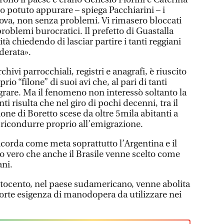
o potuto appurare – spiega Pacchiarini – i
va, non senza problemi. Vi rimasero bloccati
problemi burocratici. Il prefetto di Guastalla
ità chiedendo di lasciar partire i tanti reggiani
derata».
hivi parrocchiali, registri e anagrafi, è riuscito
rio “filone” di suoi avi che, al pari di tanti
grare. Ma il fenomeno non interessò soltanto la
i risulta che nel giro di pochi decenni, tra il
ione di Boretto scese da oltre 5mila abitanti a
 ricondurre proprio all’emigrazione.
icorda come meta soprattutto l’Argentina e il
to vero che anche il Brasile venne scelto come
ani.
Ottocento, nel paese sudamericano, venne abolita
 forte esigenza di manodopera da utilizzare nei