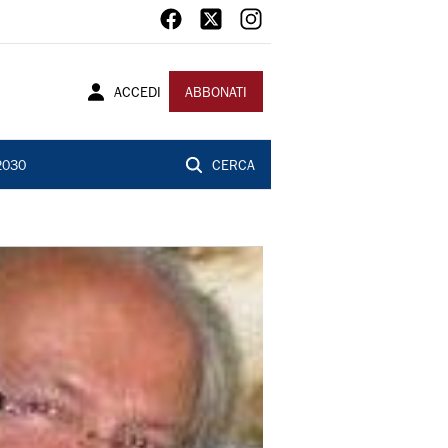
ACCEDI
ABBONATI
2030
CERCA