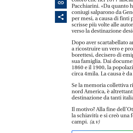
Pacchiarini. «Da quanto h
coniugi salparono da Geno
per mesi, a causa di finti 
scrisse più volte alle autor
verso la destinazione desi
Dopo aver scartabellato arc
a ricostruire un vero e prop
borettesi, decisero di emi
sua famiglia. Dai document
1860 e il 1900, la popolaz
circa 4mila. La causa è da
Se la memoria collettiva r
nord America, è altrettan
destinazione da tanti itali
Il motivo? Alla fine dell’
la schiavitù e si creò una
campi.
(a.v)