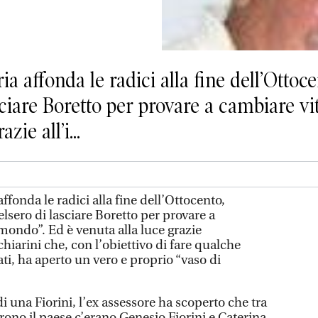
 affonda le radici alla fine dell’Ottoc
sciare Boretto per provare a cambiare v
zie all’i...
onda le radici alla fine dell’Ottocento,
lsero di lasciare Boretto per provare a
mondo”. Ed è venuta alla luce grazie
chiarini che, con l’obiettivo di fare qualche
ti, ha aperto un vero e proprio “vaso di
di una Fiorini, l’ex assessore ha scoperto che tra
rono il paese c’erano Genesio Fiorini e Caterina