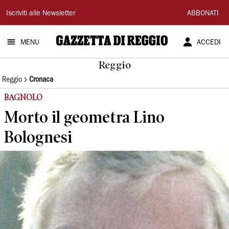
Gazzetta
Iscriviti alle Newsletter
ABBONATI
di
MENU
ACCEDI
Reggio
Reggio
Reggio
Cronaca
BAGNOLO
Morto il geometra Lino
Bolognesi