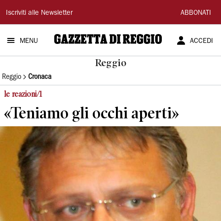
Gazzetta
Iscriviti alle Newsletter
ABBONATI
di
MENU
ACCEDI
Reggio
Reggio
Reggio
Cronaca
le reazioni/1
«Teniamo gli occhi aperti»