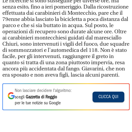
Le ricerche si sono susseguite per diverse ore, ma
senza esito, fino a ieri pomeriggio. Dalla ricostruzione
effettuata dai carabinieri di Montecchio, pare che il
79enne abbia lasciato la bicicletta a poca distanza dal
parco e che si sia buttato in acqua. Sul posto, le
operazioni di recupero sono durate alcune ore. Oltre
ai carabinieri montecchiesi guidati dal maresciallo
Chiuri, sono intervenuti i vigili del fuoco, due squadre
di sommozzatori e l'automedica del 118. Non è stato
facile, per gli intervenuti, raggiungere il greto in
quanto si tratta di una zona piuttosto impervia, resa
ancora più accidentata dal fango. Giavarini, che non
era sposato e non aveva figli, lascia alcuni parenti.
Non lasciare decidere l'algoritmo:
CLICCA QUI
scegli
Gazzetta di Reggio
per le tue notizie su Google