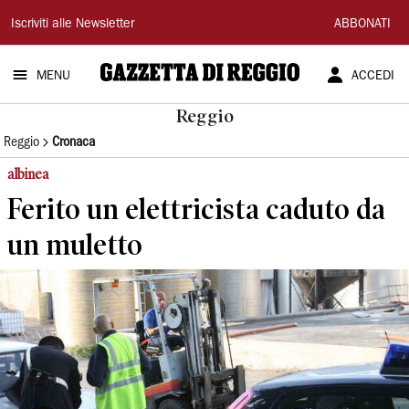
Gazzetta
Iscriviti alle Newsletter
ABBONATI
di
MENU
ACCEDI
Reggio
Reggio
Reggio
Cronaca
albinea
Ferito un elettricista caduto da
un muletto