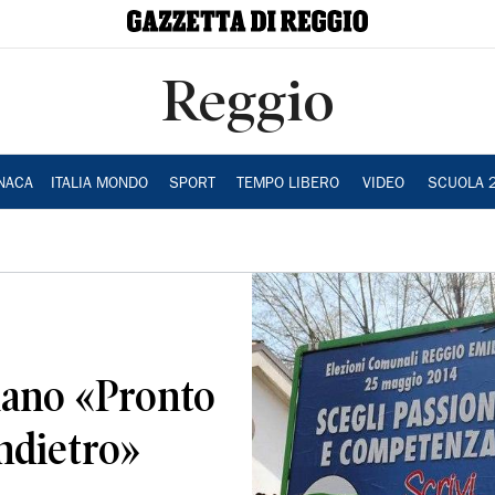
Reggio
NACA
ITALIA MONDO
SPORT
TEMPO LIBERO
VIDEO
SCUOLA 
iano «Pronto
indietro»