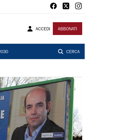
ACCEDI
ABBONATI
2030
CERCA