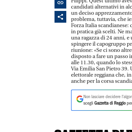
Filippi. Quest’ultimo aveva
candidati alternativi in 
un deciso apprezzamento n
problema, tuttavia, che ie
Forza Italia scandianese: 
in pratica già scelti. Ne m
una ragazza di 24 anni, 
spingere il capogruppo pr
riunione: «Se ci sono altr
disposto a fare un passo i
alle 11.30, quando lo stess
Via Emilia San Pietro 39.
elettorale reggiana che, i
anche per la corsa scandi
Non lasciare decidere l'algor
scegli
Gazzetta di Reggio
per