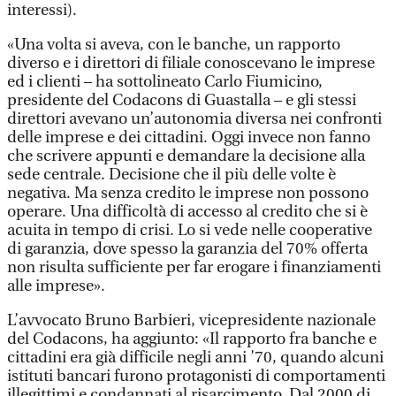
interessi).
«Una volta si aveva, con le banche, un rapporto
diverso e i direttori di filiale conoscevano le imprese
ed i clienti – ha sottolineato Carlo Fiumicino,
presidente del Codacons di Guastalla – e gli stessi
direttori avevano un’autonomia diversa nei confronti
delle imprese e dei cittadini. Oggi invece non fanno
che scrivere appunti e demandare la decisione alla
sede centrale. Decisione che il più delle volte è
negativa. Ma senza credito le imprese non possono
operare. Una difficoltà di accesso al credito che si è
acuita in tempo di crisi. Lo si vede nelle cooperative
di garanzia, dove spesso la garanzia del 70% offerta
non risulta sufficiente per far erogare i finanziamenti
alle imprese».
L’avvocato Bruno Barbieri, vicepresidente nazionale
del Codacons, ha aggiunto: «Il rapporto fra banche e
cittadini era già difficile negli anni ’70, quando alcuni
istituti bancari furono protagonisti di comportamenti
illegittimi e condannati al risarcimento. Dal 2000 di