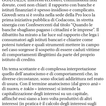
GUASTALLA. Interessi eccessivi, commissioni non
dovute, costi non chiari: il rapporto con banche e
istituti finanziari è spesso insidioso e complicato.
Giovedì sera si è svolta nella sede della Pro loco la
prima iniziativa pubblica di Codacons, in stretta
sinergia con Confesercenti dal titolo “Quando le
banche sbagliano pagano i cittadini e le imprese”. Il
dibattito ha mirato a far luce sul rapporto che lega i
consumatori agli istituti bancari e chiarire come
potersi tutelare e quali strumenti mettere in campo
nel caso sorgesse il sospetto di essere caduti vittime
di comportamenti illegittimi da parte del proprio
istituto di credito.
Un tema scottante e di complessa interpretazione
quello dell’anatocismo e di comportamenti che, in
diverse circostanze, sono sfociati addirittura nel reato
di usura. Con il termine anatocismo (dal greco
anà
=
di nuovo, e
tokòs
= interesse) si intende la
capitalizzazione degli interessi su un capitale,
affinché essi siano a loro volta produttivi di altri
interessi (in pratica è il calcolo degli interessi sugli