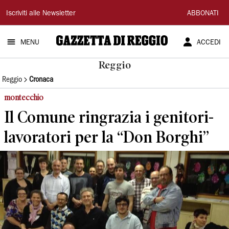
Gazzetta
Iscriviti alle Newsletter
ABBONATI
di
MENU
ACCEDI
Reggio
Reggio
Reggio
Cronaca
montecchio
Il Comune ringrazia i genitori-
lavoratori per la “Don Borghi”