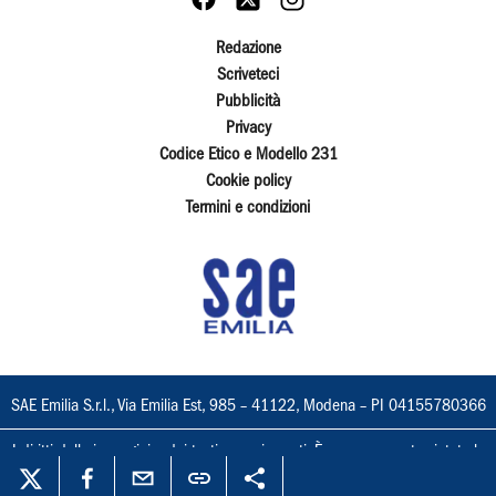
Redazione
Scriveteci
Pubblicità
Privacy
Codice Etico e Modello 231
Cookie policy
Termini e condizioni
SAE Emilia S.r.l., Via Emilia Est, 985 – 41122, Modena – PI 04155780366
I diritti delle immagini e dei testi sono riservati. È espressamente vietata la
loro riproduzione con qualsiasi mezzo e l'adattamento totale o parziale.