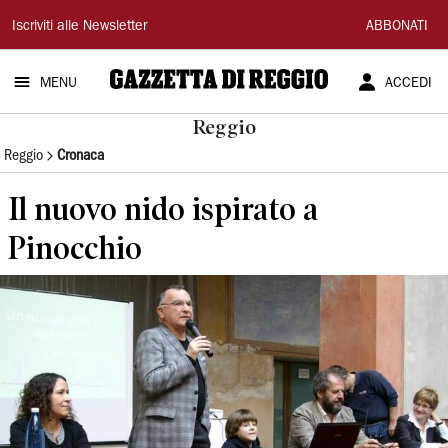
Gazzetta
Iscriviti alle Newsletter
ABBONATI
di
MENU
ACCEDI
Reggio
Reggio
Reggio
Cronaca
Il nuovo nido ispirato a
Pinocchio