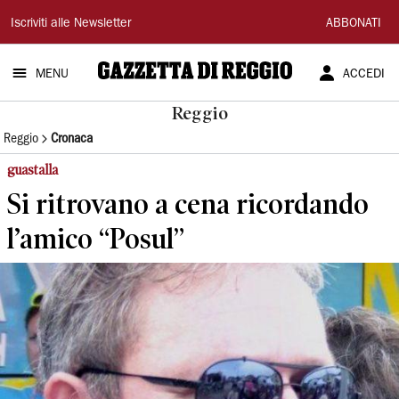
Gazzetta
Iscriviti alle Newsletter
ABBONATI
di
MENU
ACCEDI
Reggio
Reggio
Reggio
Cronaca
guastalla
Si ritrovano a cena ricordando
l’amico “Posul”