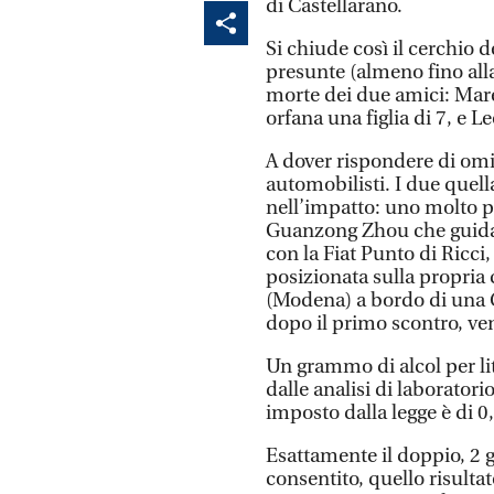
di Castellarano.
Si chiude così il cerchio 
presunte (almeno fino alla
morte dei due amici: Mare
orfana una figlia di 7, e L
A dover rispondere di om
automobilisti. I due quell
nell’impatto: uno molto pi
Guanzong Zhou che guidav
con la Fiat Punto di Ricci
posizionata sulla propria c
(Modena) a bordo di una C
dopo il primo scontro, ve
Un grammo di alcol per litr
dalle analisi di laboratori
imposto dalla legge è di 0,
Esattamente il doppio, 2 g/
consentito, quello risulta