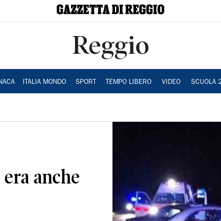
Reggio
NACA
ITALIA MONDO
SPORT
TEMPO LIBERO
VIDEO
SCUOLA 
i era anche