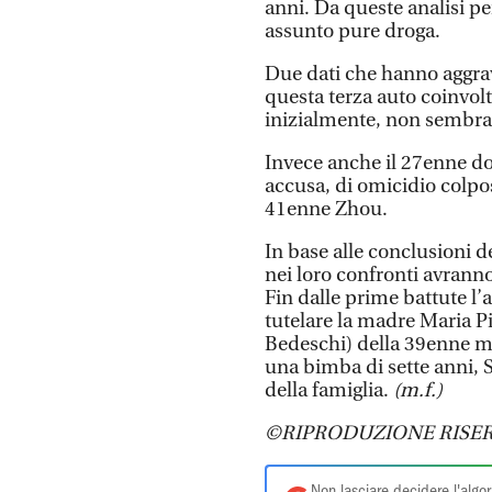
anni. Da queste analisi p
assunto pure droga.
Due dati che hanno aggrav
questa terza auto coinvolt
inizialmente, non sembrav
Invece anche il 27enne do
accusa, di omicidio colpo
41enne Zhou.
In base alle conclusioni d
nei loro confronti avranno 
Fin dalle prime battute l
tutelare la madre Maria Pia
Bedeschi) della 39enne m
una bimba di sette anni, S
della famiglia.
(m.f.)
©RIPRODUZIONE RISER
Non lasciare decidere l'algor