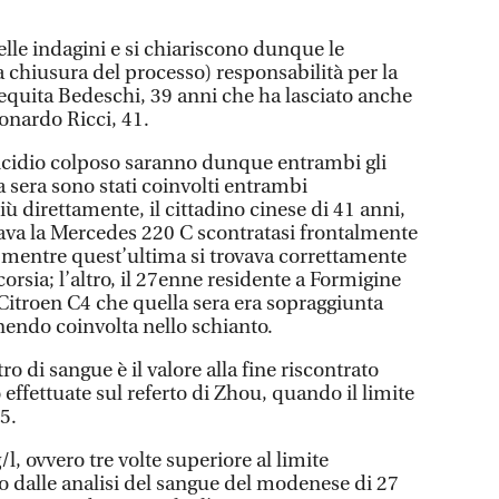
delle indagini e si chiariscono dunque le
 chiusura del processo) responsabilità per la
quita Bedeschi, 39 anni che ha lasciato anche
eonardo Ricci, 41.
icidio colposo saranno dunque entrambi gli
a sera sono stati coinvolti entrambi
ù direttamente, il cittadino cinese di 41 anni,
a la Mercedes 220 C scontratasi frontalmente
, mentre quest’ultima si trovava correttamente
orsia; l’altro, il 27enne residente a Formigine
itroen C4 che quella sera era sopraggiunta
nendo coinvolta nello schianto.
o di sangue è il valore alla fine riscontrato
o effettuate sul referto di Zhou, quando il limite
5.
l, ovvero tre volte superiore al limite
to dalle analisi del sangue del modenese di 27