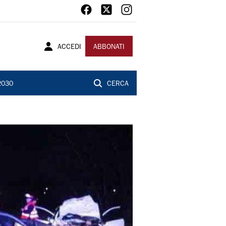
ACCEDI
ABBONATI
2030
CERCA