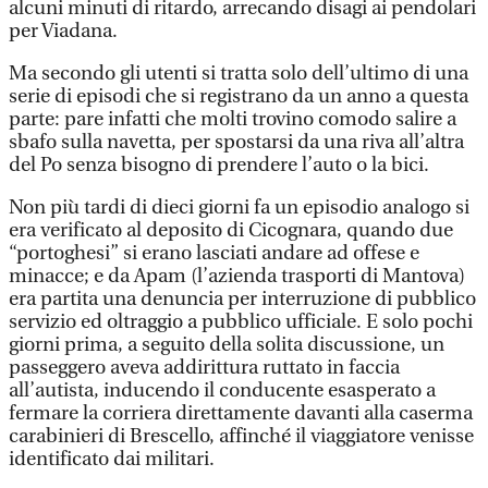
alcuni minuti di ritardo, arrecando disagi ai pendolari
per Viadana.
Ma secondo gli utenti si tratta solo dell’ultimo di una
serie di episodi che si registrano da un anno a questa
parte: pare infatti che molti trovino comodo salire a
sbafo sulla navetta, per spostarsi da una riva all’altra
del Po senza bisogno di prendere l’auto o la bici.
Non più tardi di dieci giorni fa un episodio analogo si
era verificato al deposito di Cicognara, quando due
“portoghesi” si erano lasciati andare ad offese e
minacce; e da Apam (l’azienda trasporti di Mantova)
era partita una denuncia per interruzione di pubblico
servizio ed oltraggio a pubblico ufficiale. E solo pochi
giorni prima, a seguito della solita discussione, un
passeggero aveva addirittura ruttato in faccia
all’autista, inducendo il conducente esasperato a
fermare la corriera direttamente davanti alla caserma
carabinieri di Brescello, affinché il viaggiatore venisse
identificato dai militari.