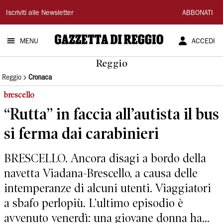
Gazzetta
Iscriviti alle Newsletter
ABBONATI
di
MENU
ACCEDI
Reggio
Reggio
Reggio
Cronaca
brescello
“Rutta” in faccia all’autista il bus
si ferma dai carabinieri
BRESCELLO. Ancora disagi a bordo della
navetta Viadana-Brescello, a causa delle
intemperanze di alcuni utenti. Viaggiatori
a sbafo perlopiù. L’ultimo episodio è
avvenuto venerdì: una giovane donna ha...