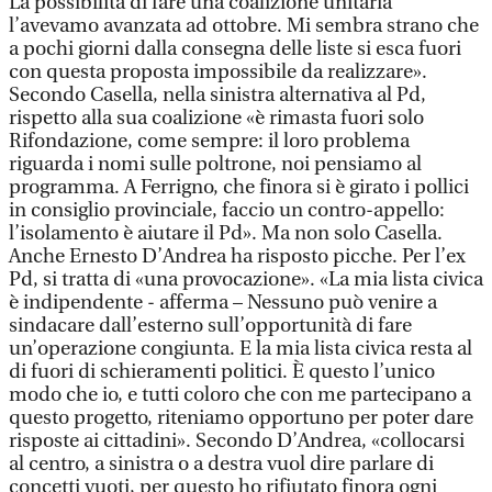
La possibilità di fare una coalizione unitaria
l’avevamo avanzata ad ottobre. Mi sembra strano che
a pochi giorni dalla consegna delle liste si esca fuori
con questa proposta impossibile da realizzare».
Secondo Casella, nella sinistra alternativa al Pd,
rispetto alla sua coalizione «è rimasta fuori solo
Rifondazione, come sempre: il loro problema
riguarda i nomi sulle poltrone, noi pensiamo al
programma. A Ferrigno, che finora si è girato i pollici
in consiglio provinciale, faccio un contro-appello:
l’isolamento è aiutare il Pd». Ma non solo Casella.
Anche Ernesto D’Andrea ha risposto picche. Per l’ex
Pd, si tratta di «una provocazione». «La mia lista civica
è indipendente - afferma – Nessuno può venire a
sindacare dall’esterno sull’opportunità di fare
un’operazione congiunta. E la mia lista civica resta al
di fuori di schieramenti politici. È questo l’unico
modo che io, e tutti coloro che con me partecipano a
questo progetto, riteniamo opportuno per poter dare
risposte ai cittadini». Secondo D’Andrea, «collocarsi
al centro, a sinistra o a destra vuol dire parlare di
concetti vuoti, per questo ho rifiutato finora ogni