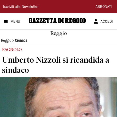
Gazzetta
Iscriviti alle Newsletter
ABBONATI
di
MENU
ACCEDI
Reggio
Reggio
Reggio
Cronaca
BAGNOLO
Umberto Nizzoli si ricandida a
sindaco